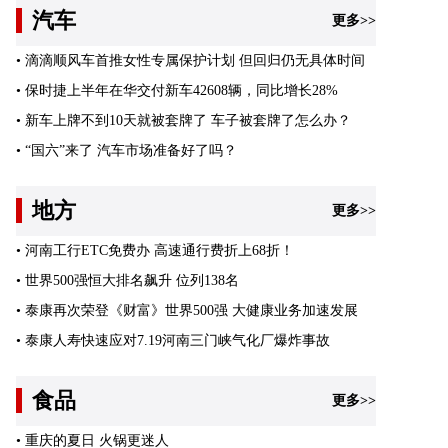
汽车
更多>>
•
滴滴顺风车首推女性专属保护计划 但回归仍无具体时间
•
保时捷上半年在华交付新车42608辆，同比增长28%
•
新车上牌不到10天就被套牌了 车子被套牌了怎么办？
•
“国六”来了 汽车市场准备好了吗？
地方
更多>>
•
河南工行ETC免费办 高速通行费折上68折！
•
世界500强恒大排名飙升 位列138名
•
泰康再次荣登《财富》世界500强 大健康业务加速发展
•
泰康人寿快速应对7.19河南三门峡气化厂爆炸事故
食品
更多>>
•
重庆的夏日 火锅更迷人