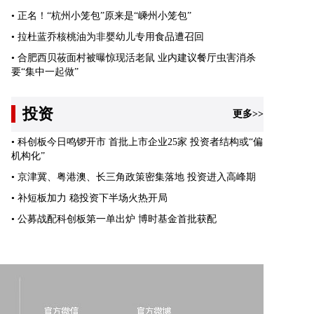
•
正名！“杭州小笼包”原来是“嵊州小笼包”
•
拉杜蓝乔核桃油为非婴幼儿专用食品遭召回
•
合肥西贝莜面村被曝惊现活老鼠 业内建议餐厅虫害消杀
要“集中一起做”
投资
更多>>
•
科创板今日鸣锣开市 首批上市企业25家 投资者结构或“偏
机构化”
•
京津冀、粤港澳、长三角政策密集落地 投资进入高峰期
•
补短板加力 稳投资下半场火热开局
•
公募战配科创板第一单出炉 博时基金首批获配