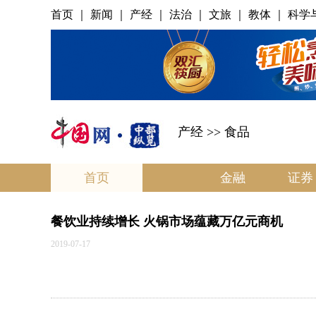
首页
｜
新闻
｜
产经
｜
法治
｜
文旅
｜
教体
｜
科学
产经
>> 食品
首页
金融
证券
餐饮业持续增长 火锅市场蕴藏万亿元商机
2019-07-17