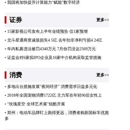
•
我国将加快提升计算能力“赋能”数字经济
证券
更多>>
•
15家影视公司发布上半年业绩预告 仅1家预增
•
北斗星通商誉减值损失4.5亿 去年扣非净利亏损4.24亿
•
年内私募违法被罚4340万元 7月份罚没达2569万元
•
证监会对6家拟IPO企业及16家中介机构采取监管措施
消费
更多>>
•
多地出台措施发展“夜间经济” 消费需求日益多元化
•
2018年全国宠物消费1722亿 主力军在年轻90后女性上
•
“玫瑰星空·全球艺术展”炫酷开展
•
郑州：电动车品牌盯上跑得更远，消费者购新国标车优惠
多