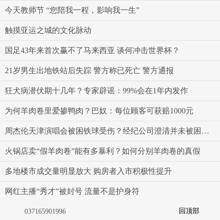
今天教师节 “您陪我一程，影响我一生”
触摸亚运之城的文化脉动
国足43年来首次赢不了马来西亚 谈何冲击世界杯？
21岁男生出地铁站后失踪 警方称已死亡 警方通报
狂犬病潜伏期十几年？专家辟谣：99%会在1年内发作
为何羊肉卷里爱掺鸭肉？巴奴：每位顾客可获赔1000元
周杰伦天津演唱会被困铁球受伤？经纪公司澄清并未被困在大球里
火锅店卖“假羊肉卷”能有多暴利？如何分别羊肉卷的真假
多地楼市成交量明显放大 购房者入市积极性提升
网红主播“秀才”被封号 流量不是护身符
回顶部
037165901996