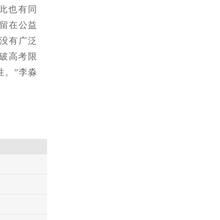
此也有同
留在公益
没有广泛
破高考限
性。”李淼