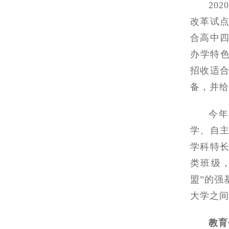
20
改革试
合高中
办学特色
招收适
备，并给
今年
学、自
学科特
类班级
盟”的强
大学之间
教育