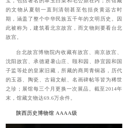
宝，包括著名的翠玉白菜和毛公鼎在内；所馆藏
的文物从夏朝一直到清朝甚至包括炎黄远古时
期，涵盖了整个中华民族五千年的文明历史。因
此被称为，建筑看北京故宫，而文物则要看台北
故宫。
台北故宫博物院内收藏有故宫、南京故宫、
沈阳故宫、承德避暑山庄、颐和园、静宜园和国
子监等处的皇家旧藏，所藏的商周青铜器，历代
的玉器、陶瓷、古籍文献、名画碑帖等皆为稀世
之珍；展馆每三个月更换一次展品。截至2014年
末，馆藏文物达69.6万余件。
陕西历史博物馆 AAAA级