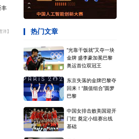
断丰
曹洋】