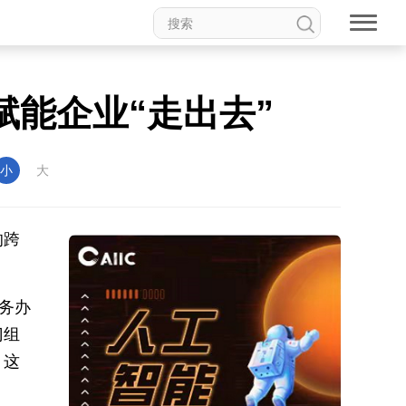
赋能企业“走出去”
小
大
的跨
务办
门组
。这