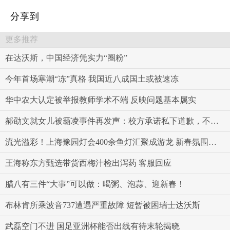
分享到
更多推荐
在达沃斯，中国经济凭实力“圈粉”
今年首场寒潮“冻”真格 我国近八成国土或被速冻
华中农大认定被举报教师学术不端 反映问题基本属实
郝劭文就女儿被霸凌事件再发声：校方承诺私下道歉，不会对此公开道歉
流光溢彩！上海豫园灯会400余鱼灯汇聚成游龙 新春氛围感拉满
王海称东方甄选带货西梅汁检出泻药 客服回应
腊八有三件“大事”可以做：喝粥、泡蒜、迎新春！
布林肯所乘波音737遭遇严重故障 短暂被困瑞士达沃斯
武磊空门不进 国足亚洲杯能否出线有待末轮揭晓