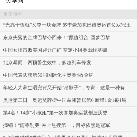
分享到
更多推荐
“光靠干饭就”又夺一块金牌 盛李豪加冕巴黎奥运首位双冠王
东京失落的金牌巴黎夺回来！“颜值组合”圆梦巴黎
中国女排击败美国迎开门红 奠定小组赛出线基础
北京暴雨！四预警生效中，多趟列车停发
中国代表队获第56届国际化学奥赛4枚金牌
年轻人为养生晒完背又开始“吊脖子”，专家：这是一种有“门槛”的治疗方式
奥运第二日：奥运奖牌榜中国军团暂居第6 新增1金1银1铜
第4名！14岁“小孩姐”第一次参加奥运就创造历史
摘铜！“雨霏别哭”冲上热搜第一，目标依然是冠军