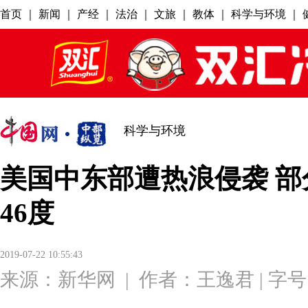
科学与环境
美国中东部遭热浪侵袭 
46度
2019-07-22 10:55:43
来源：
新华网
|
作者：王逸君
| 字