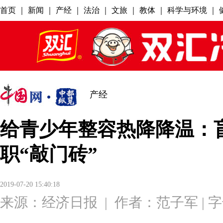
产经
给青少年整容热降降温：
职“敲门砖”
2019-07-20 15:40:18
来源：
经济日报
|
作者：范子军
| 