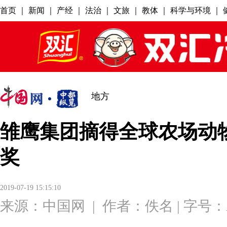
地方
雏鹰集团摘得全球农场动
奖
2019-07-19 15:15:10
来源：
中国网
|
作者：佚名
| 字号：